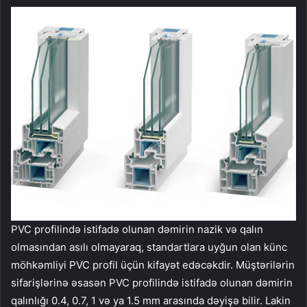
PVC profilində istifadə olunan dəmirin nazik və qalın
olmasından asılı olmayaraq, standartlara uyğun olan künc
möhkəmliyi PVC profil üçün kifayət edəcəkdir. Müştərilərin
sifarişlərinə əsasən PVC profilində istifadə olunan dəmirin
qalınlığı 0.4, 0.7, 1 və ya 1.5 mm arasında dəyişə bilir. Lakin