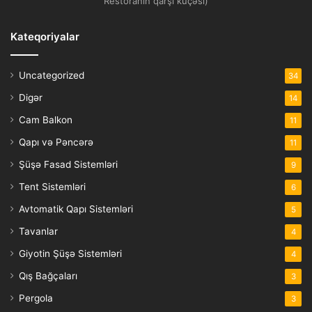
Restoranın qarşı küçəsi)
Kateqoriyalar
Uncategorized
34
Digər
14
Cam Balkon
11
Qapı və Pəncərə
11
Şüşə Fasad Sistemləri
9
Tent Sistemləri
6
Avtomatik Qapı Sistemləri
5
Tavanlar
4
Giyotin Şüşə Sistemləri
4
Qış Bağçaları
3
Pergola
3