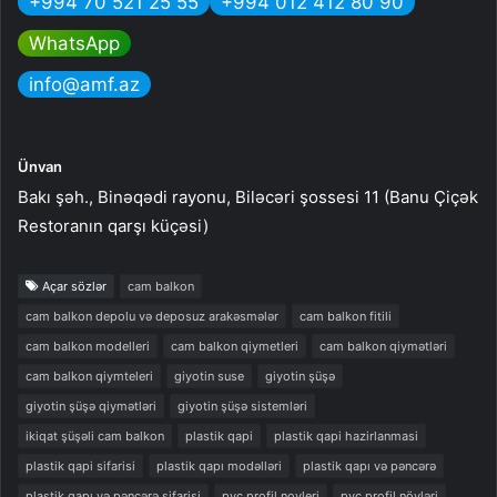
+994 70 521 25 55
+994 012 412 80 90
WhatsApp
info@amf.az
Ünvan
Bakı şəh., Binəqədi rayonu, Biləcəri şossesi 11 (Banu Çiçək
Restoranın qarşı küçəsi)
Açar sözlər
cam balkon
cam balkon depolu və deposuz arakəsmələr
cam balkon fitili
cam balkon modelleri
cam balkon qiymetleri
cam balkon qiymətləri
cam balkon qiymteleri
giyotin suse
giyotin şüşə
giyotin şüşə qiymətləri
giyotin şüşə sistemləri
ikiqat şüşəli cam balkon
plastik qapi
plastik qapi hazirlanmasi
plastik qapi sifarisi
plastik qapı modəlləri
plastik qapı və pəncərə
plastik qapı və pəncərə sifarişi
pvc profil novleri
pvc profil növləri