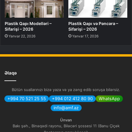
Plastik Qapı Modelləri –
Plastik Qapı və Pəncərə –
Sifarişi – 2026
Sifarişi – 2026
Yanvar 22, 2026
Yanvar 17, 2026
Əlaqə
Bütün suallarınızı bizə yaza və ya zəng edib soruşa bilərsiz.
+994 70 521 25 55
+994 012 412 80 90
WhatsApp
info@amf.az
Ünvan
Bakı şəh., Binəqədi rayonu, Biləcəri şossesi 11 (Banu Çiçək