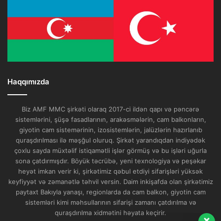
Haqqımızda
Biz AMF MMC şirkəti olaraq 2017-ci ildən qapı və pəncərə
sistemlərini, şüşə fasadlarının, arakəsmələrin, cam balkonların,
Bizim müştəri xidməti suallarınıza
giyotin cam sistemərinin, izosistemlərin, jalüzlərin hazırlanıb
quraşdırılması ilə məşğul oluruq. Şirkət yarandıqdan indiyədək
cavab verməyə hazırdır. Xahiş edirik
çoxlu sayda müxtəlif istiqamətli işlər görmüş və bu işləri uğurla
sualınızı yazın!
sona çatdırmışdır. Böyük təcrübə, yeni texnologiya və peşəkar
heyət imkan verir ki, şirkətimiz qəbul etdiyi sifarişləri yüksək
? Salam, necə kömək edə bilərik?
keyfiyyət və zəmanətlə təhvil versin. Daim inkişafda olan şirkətimiz
paytaxt Bakıyla yanaşı, regionlarda da cam balkon, giyotin cam
sistemləri kimi məhsullarının sifarişi zamanı çatdırılma və
quraşdırılma xidmətini həyata keçirir.