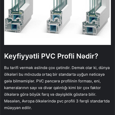
Keyfiyyətli PVC Profli Nədir?
Bu tərifi vermək əslində çox çətindir. Demək olar ki, dünya
ölkələri bu mövzuda ortaq bir standarta uyğun nəticəyə
gələ bilməmişlər. PVC pəncərə profilinin forması, eni,
kameralarının sayı və divar qalınlığı kimi bir çox faktor
ölkələrə görə böyük fərq və dəyişiklik göstərə bilir.
Məsələn, Avropa ölkələrində pvc profili 3 fərqli standartda
müəyyən edilir.