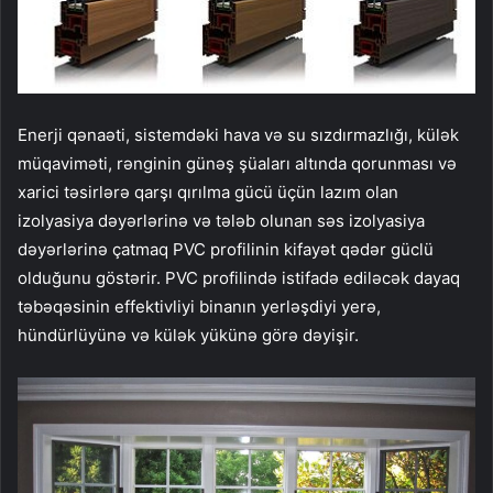
Enerji qənaəti, sistemdəki hava və su sızdırmazlığı, külək
müqaviməti, rənginin günəş şüaları altında qorunması və
xarici təsirlərə qarşı qırılma gücü üçün lazım olan
izolyasiya dəyərlərinə və tələb olunan səs izolyasiya
dəyərlərinə çatmaq PVC profilinin kifayət qədər güclü
olduğunu göstərir. PVC profilində istifadə ediləcək dayaq
təbəqəsinin effektivliyi binanın yerləşdiyi yerə,
hündürlüyünə və külək yükünə görə dəyişir.