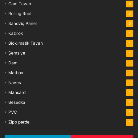
Cam Tavan
2
Rolling Roof
2
Sandviç Panel
2
Kazirok
1
Bioklimatik Tavan
1
Şəmsiyə
1
Dam
1
Mətbəx
1
Naves
1
Mansard
1
Besedka
1
PVC
1
Zipp pərdə
1