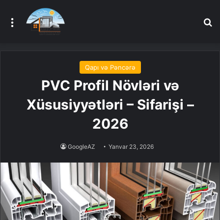
Menu
A
Qapı və Pəncərə
PVC Profil Növləri və
Xüsusiyyətləri – Sifarişi –
2026
GoogleAZ
Yanvar 23, 2026