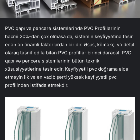
PVC qapı və pəncərə sistemlərində PVC Profillərinin
həcmi 20%-dən çox olmasa da, sistemin keyfiyyətinə təsir
edən ən önəmli faktorlardan biridir. Əsas, köməkçi və detal
olaraq təsnif edilə bilən PVC profillər birinci dərəcəli PVC
qapı və pəncərə sistemlərinin bütün texniki
xüsusiyyətlərinə təsir edir. Keyfiyyətli pvc doğrama əldə
etməyin ilk və ən vacib şərti yüksək keyfiyyətli pvc
profilindən istifadə etməkdir.