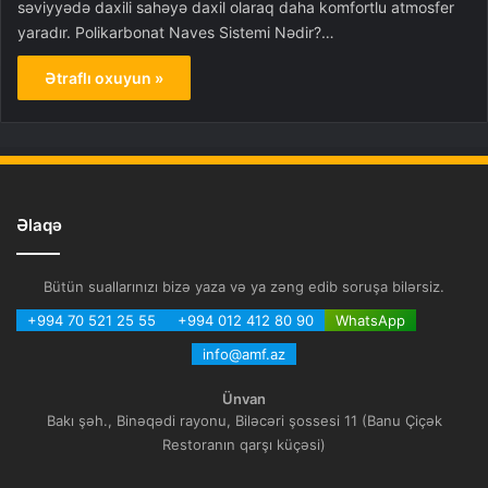
səviyyədə daxili sahəyə daxil olaraq daha komfortlu atmosfer
yaradır. Polikarbonat Naves Sistemi Nədir?…
Ətraflı oxuyun »
Əlaqə
Bütün suallarınızı bizə yaza və ya zəng edib soruşa bilərsiz.
+994 70 521 25 55
+994 012 412 80 90
WhatsApp
info@amf.az
Ünvan
Bakı şəh., Binəqədi rayonu, Biləcəri şossesi 11 (Banu Çiçək
Restoranın qarşı küçəsi)