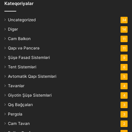
Kateqoriyalar
Uncategorized
34
Digər
14
Cam Balkon
11
Qapı və Pəncərə
11
Şüşə Fasad Sistemləri
9
Tent Sistemləri
6
Avtomatik Qapı Sistemləri
5
Tavanlar
4
Giyotin Şüşə Sistemləri
4
Qış Bağçaları
3
Pergola
3
Cam Tavan
2