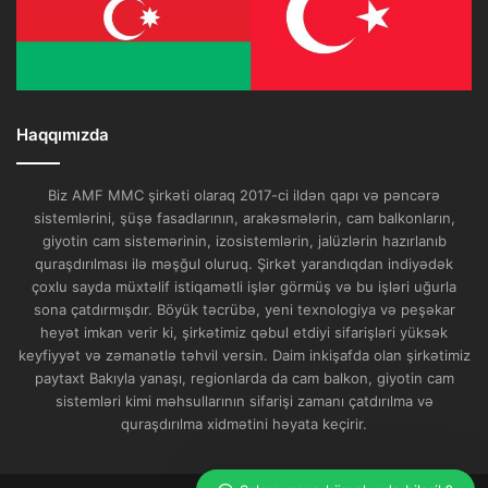
Haqqımızda
Biz AMF MMC şirkəti olaraq 2017-ci ildən qapı və pəncərə
sistemlərini, şüşə fasadlarının, arakəsmələrin, cam balkonların,
giyotin cam sistemərinin, izosistemlərin, jalüzlərin hazırlanıb
quraşdırılması ilə məşğul oluruq. Şirkət yarandıqdan indiyədək
çoxlu sayda müxtəlif istiqamətli işlər görmüş və bu işləri uğurla
sona çatdırmışdır. Böyük təcrübə, yeni texnologiya və peşəkar
heyət imkan verir ki, şirkətimiz qəbul etdiyi sifarişləri yüksək
keyfiyyət və zəmanətlə təhvil versin. Daim inkişafda olan şirkətimiz
paytaxt Bakıyla yanaşı, regionlarda da cam balkon, giyotin cam
sistemləri kimi məhsullarının sifarişi zamanı çatdırılma və
quraşdırılma xidmətini həyata keçirir.