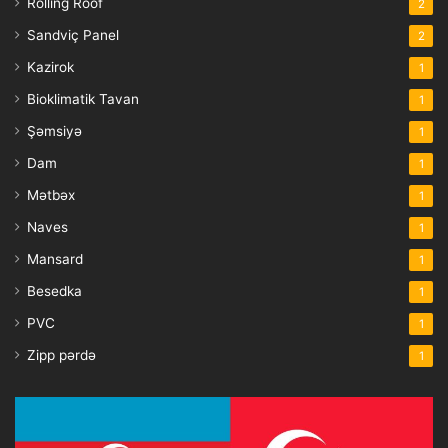
Rolling Roof
2
Sandviç Panel
2
Kazirok
1
Bioklimatik Tavan
1
Şəmsiyə
1
Dam
1
Mətbəx
1
Naves
1
Mansard
1
Besedka
1
PVC
1
Zipp pərdə
1