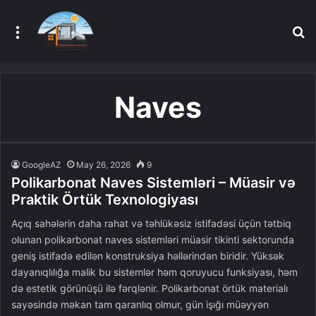
Menu
A
Naves
GoogleAZ
May 26, 2026
9
Polikarbonat Naves Sistemləri – Müasir və
Praktik Örtük Texnologiyası
Açıq sahələrin daha rahat və təhlükəsiz istifadəsi üçün tətbiq
olunan polikarbonat naves sistemləri müasir tikinti sektorunda
geniş istifadə edilən konstruksiya həllərindən biridir. Yüksək
dayanıqlılığa malik bu sistemlər həm qoruyucu funksiyası, həm
də estetik görünüşü ilə fərqlənir. Polikarbonat örtük materialı
sayəsində məkan tam qaranlıq olmur, gün işığı müəyyən