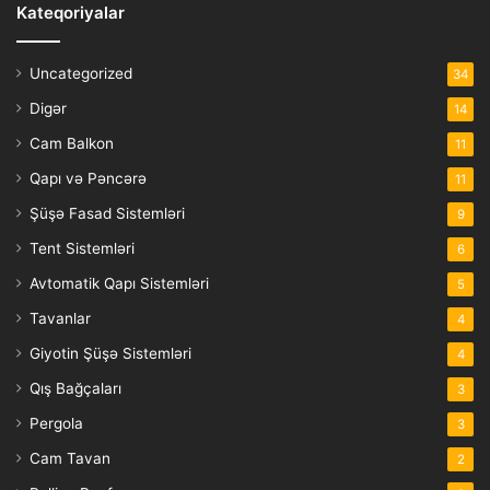
Kateqoriyalar
Uncategorized
34
Digər
14
Cam Balkon
11
Qapı və Pəncərə
11
Şüşə Fasad Sistemləri
9
Tent Sistemləri
6
Avtomatik Qapı Sistemləri
5
Tavanlar
4
Giyotin Şüşə Sistemləri
4
Qış Bağçaları
3
Pergola
3
Cam Tavan
2