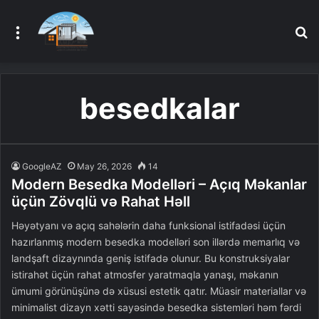
Menu
A
besedkalar
GoogleAZ
May 26, 2026
14
Modern Besedka Modelləri – Açıq Məkanlar
üçün Zövqlü və Rahat Həll
Həyətyanı və açıq sahələrin daha funksional istifadəsi üçün
hazırlanmış modern besedka modelləri son illərdə memarlıq və
landşaft dizaynında geniş istifadə olunur. Bu konstruksiyalar
istirahət üçün rahat atmosfer yaratmaqla yanaşı, məkanın
ümumi görünüşünə də xüsusi estetik qatır. Müasir materiallar və
minimalist dizayn xətti sayəsində besedka sistemləri həm fərdi