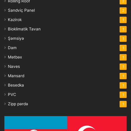
Rolling Roof
2
Sandviç Panel
2
Kazirok
1
Bioklimatik Tavan
1
Şəmsiyə
1
Dam
1
Mətbəx
1
Naves
1
Mansard
1
Besedka
1
PVC
1
Zipp pərdə
1