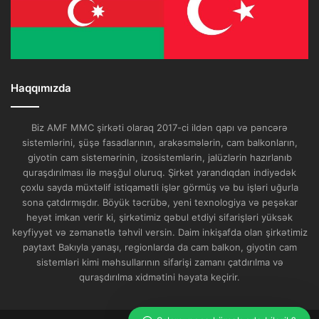
Haqqımızda
Biz AMF MMC şirkəti olaraq 2017-ci ildən qapı və pəncərə
sistemlərini, şüşə fasadlarının, arakəsmələrin, cam balkonların,
giyotin cam sistemərinin, izosistemlərin, jalüzlərin hazırlanıb
quraşdırılması ilə məşğul oluruq. Şirkət yarandıqdan indiyədək
çoxlu sayda müxtəlif istiqamətli işlər görmüş və bu işləri uğurla
sona çatdırmışdır. Böyük təcrübə, yeni texnologiya və peşəkar
heyət imkan verir ki, şirkətimiz qəbul etdiyi sifarişləri yüksək
keyfiyyət və zəmanətlə təhvil versin. Daim inkişafda olan şirkətimiz
paytaxt Bakıyla yanaşı, regionlarda da cam balkon, giyotin cam
sistemləri kimi məhsullarının sifarişi zamanı çatdırılma və
quraşdırılma xidmətini həyata keçirir.