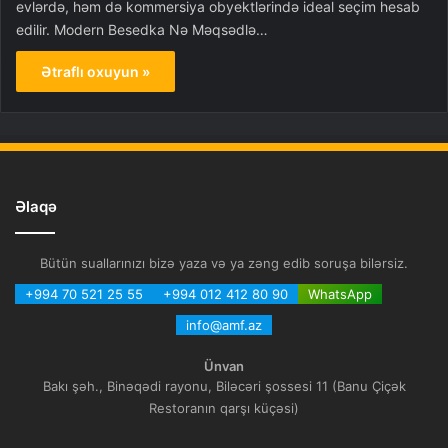
evlərdə, həm də kommersiya obyektlərində ideal seçim hesab
edilir. Modern Besedka Nə Məqsədlə…
Ətraflı oxuyun »
Əlaqə
Bütün suallarınızı bizə yaza və ya zəng edib soruşa bilərsiz.
+994 70 521 25 55
+994 012 412 80 90
WhatsApp
info@amf.az
Ünvan
Bakı şəh., Binəqədi rayonu, Biləcəri şossesi 11 (Banu Çiçək
Restoranın qarşı küçəsi)