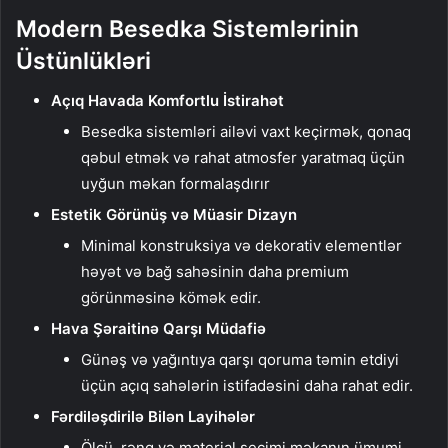
Modern Besedka Sistemlərinin
Üstünlükləri
Açıq Havada Komfortlu İstirahət
Besedka sistemləri ailəvi vaxt keçirmək, qonaq
qəbul etmək və rahat atmosfer yaratmaq üçün
uyğun məkan formalaşdırır
Estetik Görünüş və Müasir Dizayn
Minimal konstruksiya və dekorativ elementlər
həyət və bağ sahəsinin daha premium
görünməsinə kömək edir.
Hava Şəraitinə Qarşı Müdafiə
Günəş və yağıntıya qarşı qoruma təmin etdiyi
üçün açıq sahələrin istifadəsini daha rahat edir.
Fərdiləşdirilə Bilən Layihələr
Ölçü, rəng və material seçimi məkanın ümumi