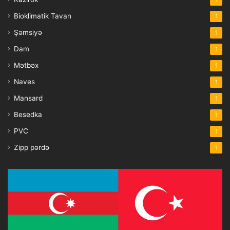
Bioklimatik Tavan
1
Şəmsiyə
1
Dam
1
Mətbəx
1
Naves
1
Mansard
1
Besedka
1
PVC
1
Zipp pərdə
1