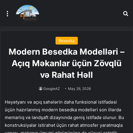
Menu
A
Besedka
Modern Besedka Modelləri –
Açıq Məkanlar üçün Zövqlü
və Rahat Həll
GoogleAZ
May 26, 2026
Həyətyanı və açıq sahələrin daha funksional istifadəsi
üçün hazırlanmış modern besedka modelləri son illərdə
memarlıq və landşaft dizaynında geniş istifadə olunur. Bu
konstruksiyalar istirahət üçün rahat atmosfer yaratmaqla
yanaşı, məkanın ümumi görünüşünə də xüsusi estetik