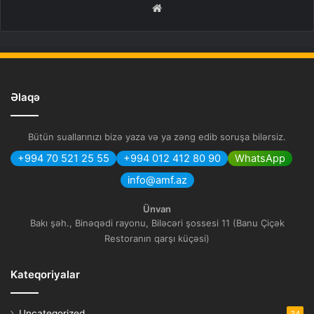
Website
Əlaqə
Bütün suallarınızı bizə yaza və ya zəng edib soruşa bilərsiz.
+994 70 521 25 55
+994 012 412 80 90
WhatsApp
info@amf.az
Ünvan
Bakı şəh., Binəqədi rayonu, Biləcəri şossesi 11 (Banu Çiçək
Restoranın qarşı küçəsi)
Kateqoriyalar
Uncategorized
34