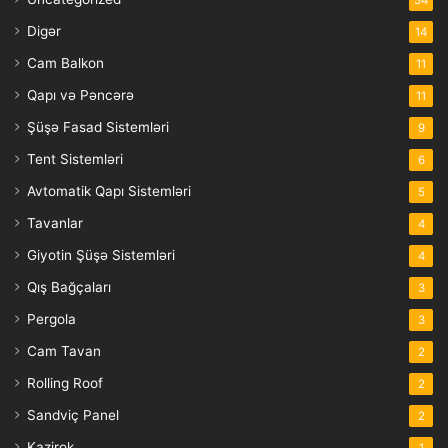
Digər
14
Cam Balkon
11
Qapı və Pəncərə
11
Şüşə Fasad Sistemləri
9
Tent Sistemləri
6
Avtomatik Qapı Sistemləri
5
Tavanlar
4
Giyotin Şüşə Sistemləri
4
Qış Bağçaları
3
Pergola
3
Cam Tavan
2
Rolling Roof
2
Sandviç Panel
2
Kazirok
1