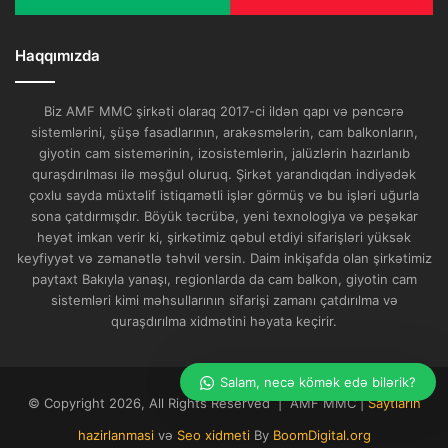
Haqqımızda
Biz AMF MMC şirkəti olaraq 2017-ci ildən qapı və pəncərə
sistemlərini, şüşə fasadlarının, arakəsmələrin, cam balkonların,
giyotin cam sistemərinin, izosistemlərin, jalüzlərin hazırlanıb
quraşdırılması ilə məşğul oluruq. Şirkət yarandıqdan indiyədək
çoxlu sayda müxtəlif istiqamətli işlər görmüş və bu işləri uğurla
sona çatdırmışdır. Böyük təcrübə, yeni texnologiya və peşəkar
heyət imkan verir ki, şirkətimiz qəbul etdiyi sifarişləri yüksək
keyfiyyət və zəmanətlə təhvil versin. Daim inkişafda olan şirkətimiz
paytaxt Bakıyla yanaşı, regionlarda da cam balkon, giyotin cam
sistemləri kimi məhsullarının sifarişi zamanı çatdırılma və
quraşdırılma xidmətini həyata keçirir.
Salam, necə kömək edə bilərik?
Bizim müştəri xidməti suallarınıza
© Copyright 2026, All Rights Reserved | AMF MMC |
Saytlarin
cavab verməyə hazırdır. Xahiş edirik
hazirlanmasi
və
Seo xidmeti
By
BoomDigital.org
sualınızı yazın!