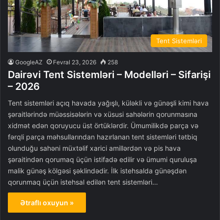
Tent Sistemləri
GoogleAZ
Fevral 23, 2026
258
Dairəvi Tent Sistemləri – Modelləri – Sifarişi
– 2026
Tent sistemləri açıq havada yağışlı, küləkli və günəşli kimi hava
şəraitlərində müəssisələrin və xüsusi sahələrin qorunmasına
xidmət edən qoruyucu üst örtüklərdir. Ümumilikdə parça və
fərqli parça məhsullarından hazırlanan tent sistemləri tətbiq
olunduğu sahəni müxtəlif xarici amillərdən və pis hava
şəraitindən qorumaq üçün istifadə edilir və ümumi quruluşa
malik günəş kölgəsi şəklindədir. İlk istehsalda günəşdən
qorunmaq üçün istehsal edilən tent sistemləri…
Ətraflı oxuyun »