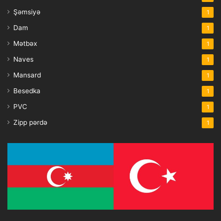
Şəmsiyə
1
Dam
1
Mətbəx
1
Naves
1
Mansard
1
Besedka
1
PVC
1
Zipp pərdə
1