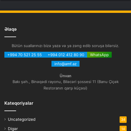
Əlaqə
Bütün suallarınızı bizə yaza və ya zəng edib soruşa bilərsiz.
+994 70 521 25 55
+994 012 412 80 90
WhatsApp
info@amf.az
Ünvan
Bakı şəh., Binəqədi rayonu, Biləcəri şossesi 11 (Banu Çiçək
Restoranın qarşı küçəsi)
Kateqoriyalar
Uncategorized
34
Digər
14