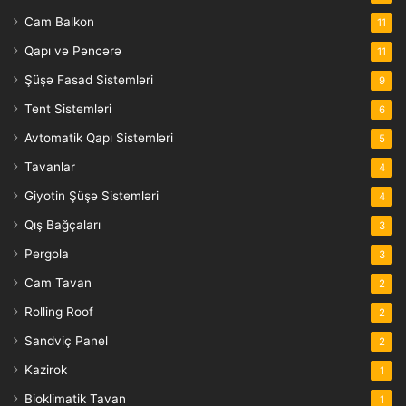
Cam Balkon
11
Qapı və Pəncərə
11
Şüşə Fasad Sistemləri
9
Tent Sistemləri
6
Avtomatik Qapı Sistemləri
5
Tavanlar
4
Giyotin Şüşə Sistemləri
4
Qış Bağçaları
3
Pergola
3
Cam Tavan
2
Rolling Roof
2
Sandviç Panel
2
Kazirok
1
Bioklimatik Tavan
1