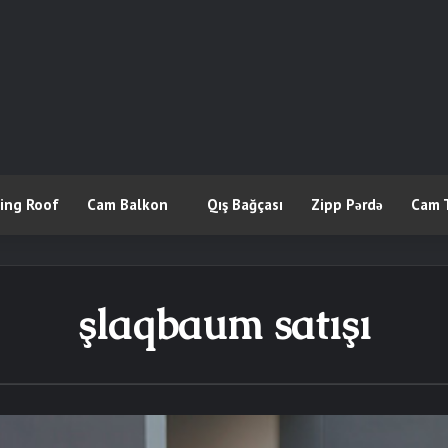
ling Roof
Cam Balkon
Qış Bağçası
Zipp Pərdə
Cam 
şlaqbaum satışı