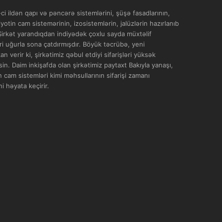
i ildən qapı və pəncərə sistemlərini, şüşə fasadlarının,
yotin cam sistemərinin, izosistemlərin, jalüzlərin hazırlanıb
 Şirkət yarandıqdan indiyədək çoxlu sayda müxtəlif
əri uğurla sona çatdırmışdır. Böyük təcrübə, yeni
 verir ki, şirkətimiz qəbul etdiyi sifarişləri yüksək
in. Daim inkişafda olan şirkətimiz paytaxt Bakıyla yanaşı,
 cam sistemləri kimi məhsullarının sifarişi zamanı
i həyata keçirir.