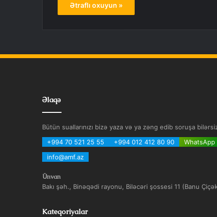
Ətraflı oxuyun »
Əlaqə
Bütün suallarınızı bizə yaza və ya zəng edib soruşa bilərsi
+994 70 521 25 55
+994 012 412 80 90
WhatsApp
info@amf.az
Ünvan
Bakı şəh., Binəqədi rayonu, Biləcəri şossesi 11 (Banu Çiçə
Kateqoriyalar