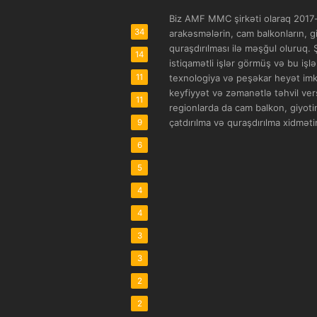
Biz AMF MMC şirkəti olaraq 2017-c
34
arakəsmələrin, cam balkonların, gi
quraşdırılması ilə məşğul oluruq.
14
istiqamətli işlər görmüş və bu işl
11
texnologiya və peşəkar heyət imkan
keyfiyyət və zəmanətlə təhvil vers
11
regionlarda da cam balkon, giyotin
çatdırılma və quraşdırılma xidmətin
9
6
5
4
4
3
3
2
2