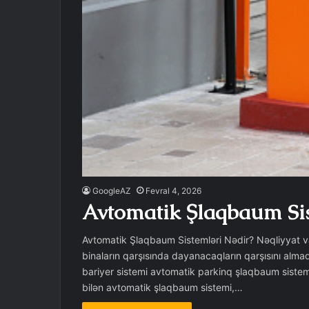
GoogleAZ
Fevral 4, 2026
Avtomatik Şlaqbaum Sis
Avtomatik Şlaqbaum Sistemləri Nədir? Nəqliyyat vas
binaların qarşısında dayanacaqların qarşısını alma
bariyer sistemi avtomatik parkinq şlaqbaum sisteml
bilən avtomatik şlaqbaum sistemi,…