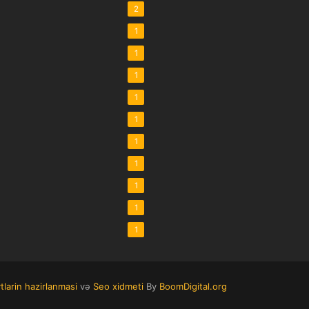
2
1
1
1
1
1
1
1
1
1
1
tlarin hazirlanmasi
və
Seo xidmeti
By
BoomDigital.org