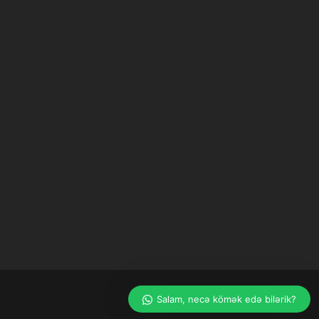
Bizim müştəri xidməti suallarınıza
cavab verməyə hazırdır. Xahiş edirik
sualınızı yazın!
Salam, necə kömək edə bilərik?