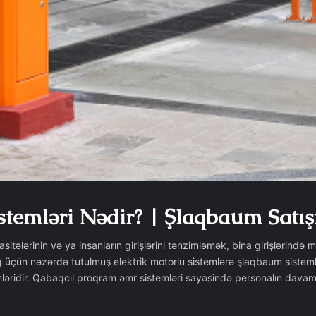
temləri Nədir? | Şlaqbaum Satış
itələrinin və ya insanların girişlərini tənzimləmək, bina girişlərind
q üçün nəzərdə tutulmuş elektrik motorlu sistemlərə şlaqbaum sistemlə
əridir. Qabaqcıl proqram əmr sistemləri sayəsində personalın davamiy