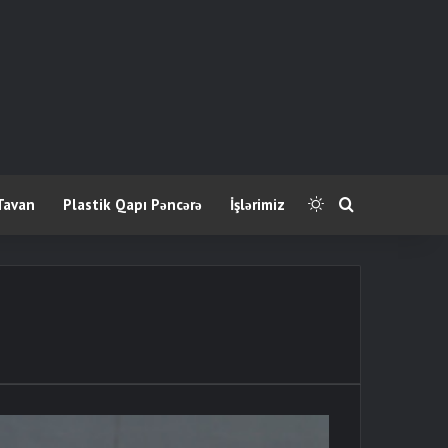
Tavan
Plastik Qapı Pəncərə
İşlərimiz
Switch skin
Axtar