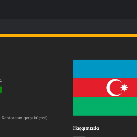
z.
k Restoranın qarşı küçəsi)
Haqqımızda