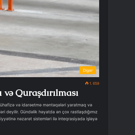
Digər
1. 659
ı və Quraşdırılması
ə mühafizə və idarəetmə məntəqələri yaratmaq və
ri deyilir. Gündəlik həyatda ən çox rastlaşdığımız
yətinə nəzarət sistemləri ilə inteqrasiyada işləyə