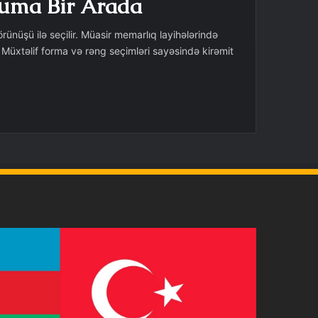
ruma Bir Arada
rünüşü ilə seçilir. Müasir memarlıq layihələrində
Müxtəlif forma və rəng seçimləri sayəsində kirəmit