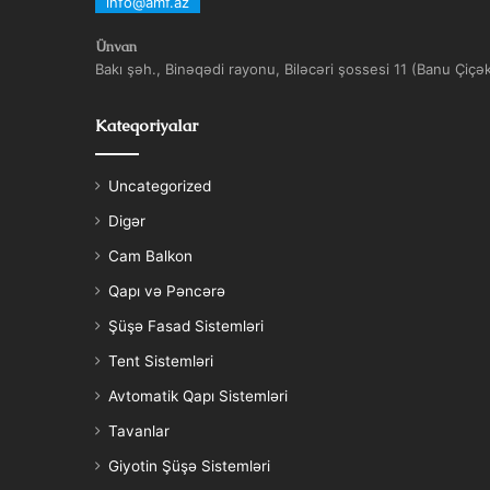
info@amf.az
Ünvan
Bakı şəh., Binəqədi rayonu, Biləcəri şossesi 11 (Banu Çiçə
Kateqoriyalar
Uncategorized
Digər
Cam Balkon
Qapı və Pəncərə
Şüşə Fasad Sistemləri
Tent Sistemləri
Avtomatik Qapı Sistemləri
Tavanlar
Giyotin Şüşə Sistemləri