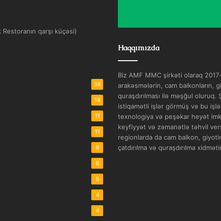
k Restoranın qarşı küçəsi)
Haqqımızda
Biz AMF MMC şirkəti olaraq 2017-c
34
arakəsmələrin, cam balkonların, gi
quraşdırılması ilə məşğul oluruq.
14
istiqamətli işlər görmüş və bu işl
11
texnologiya və peşəkar heyət imkan
keyfiyyət və zəmanətlə təhvil vers
11
regionlarda da cam balkon, giyotin
çatdırılma və quraşdırılma xidmətin
9
6
5
4
4