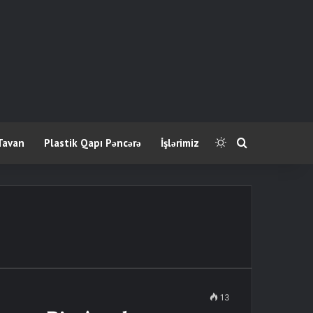
Tavan
Plastik Qapı Pəncərə
İşlərimiz
Switch skin
Axtar
13