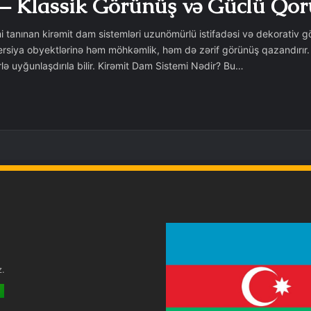
 – Klassik Görünüş və Güclü Qo
mi tanınan kirəmit dam sistemləri uzunömürlü istifadəsi və dekorativ gö
rsiya obyektlərinə həm möhkəmlik, həm də zərif görünüş qazandırır. 
lə uyğunlaşdırıla bilir. Kirəmit Dam Sistemi Nədir? Bu…
z.