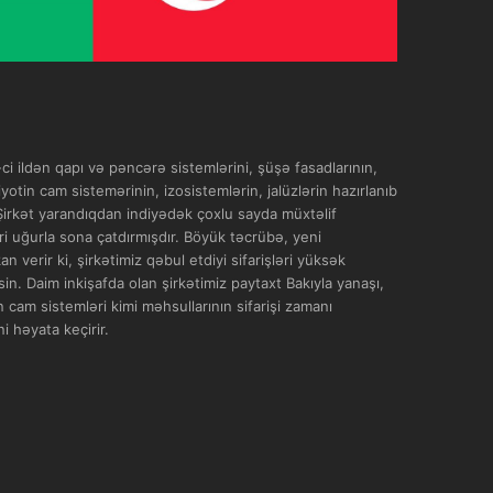
i ildən qapı və pəncərə sistemlərini, şüşə fasadlarının,
yotin cam sistemərinin, izosistemlərin, jalüzlərin hazırlanıb
 Şirkət yarandıqdan indiyədək çoxlu sayda müxtəlif
əri uğurla sona çatdırmışdır. Böyük təcrübə, yeni
 verir ki, şirkətimiz qəbul etdiyi sifarişləri yüksək
in. Daim inkişafda olan şirkətimiz paytaxt Bakıyla yanaşı,
 cam sistemləri kimi məhsullarının sifarişi zamanı
i həyata keçirir.