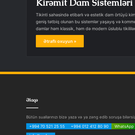
Kirəmit Dam Sistemləri
Tikinti sahəsində etibarlı və estetik dam örtüyü ki
geniş tətbiq olunan bu sistemlər yaşayış və komme
damlar həm klassik, həm də modern üslublu tikililər
Ətraflı oxuyun »
Əlaqə
Bütün suallarınızı bizə yaza və ya zəng edib soruşa bilərsi
+994 70 521 25 55
+994 012 412 80 90
WhatsApp