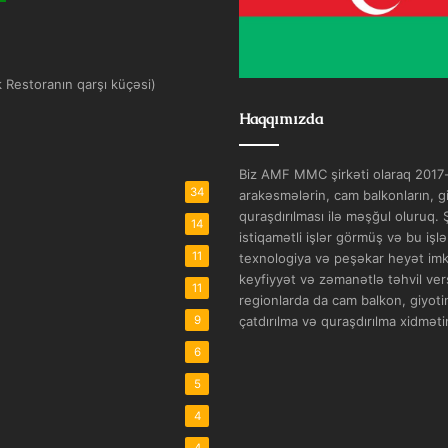
k Restoranın qarşı küçəsi)
Haqqımızda
Biz AMF MMC şirkəti olaraq 2017-c
34
arakəsmələrin, cam balkonların, gi
quraşdırılması ilə məşğul oluruq.
14
istiqamətli işlər görmüş və bu işl
11
texnologiya və peşəkar heyət imkan
keyfiyyət və zəmanətlə təhvil vers
11
regionlarda da cam balkon, giyotin
çatdırılma və quraşdırılma xidmətin
9
6
5
4