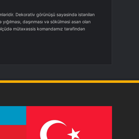
mləridir. Dekorativ görünüşü sayəsində istənilən
 və yığılması, daşınması və sökülməsi asan olan
və ölçüdə mütəxəssis komandamız tərəfindən