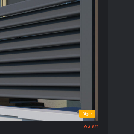
Digər
3. 587