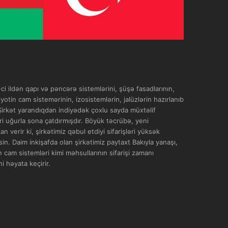
i ildən qapı və pəncərə sistemlərini, şüşə fasadlarının,
yotin cam sistemərinin, izosistemlərin, jalüzlərin hazırlanıb
 Şirkət yarandıqdan indiyədək çoxlu sayda müxtəlif
əri uğurla sona çatdırmışdır. Böyük təcrübə, yeni
 verir ki, şirkətimiz qəbul etdiyi sifarişləri yüksək
in. Daim inkişafda olan şirkətimiz paytaxt Bakıyla yanaşı,
 cam sistemləri kimi məhsullarının sifarişi zamanı
i həyata keçirir.