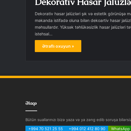
Dekorativ Hasar Jalüzlər
Dekorativ hasar jalüzləri şık və estetik görünüşə m
məkanda istifadə oluna bilən dekoartiv hasar jalüzlə
məhsullardır. Yüksək təhlükəsizlik hasar jalüzlər
istehsal…
Ətraflı oxuyun »
Əlaqə
Bütün suallarınızı bizə yaza və ya zəng edib soruşa bilərsi
+994 70 521 25 55
+994 012 412 80 90
WhatsApp