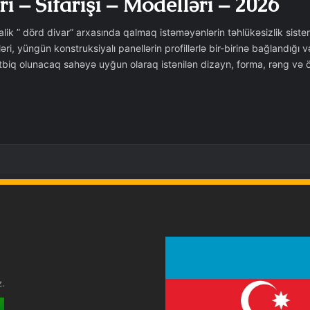
i – Sifarişi – Modelləri – 2026
alik ” dörd divar” arxasında qalmaq istəməyənlərin təhlükəsizlik siste
ri, yüngün konstruksiyalı panellərin profillərlə bir-birinə bağlandığı
i tətbiq olunacaq sahəyə uyğun olaraq istənilən dizayn, forma, rəng 
z.