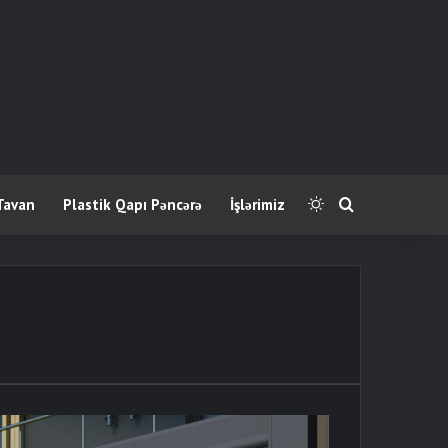
Tavan
Plastik Qapı Pəncərə
İşlərimiz
Switch skin
Axtar