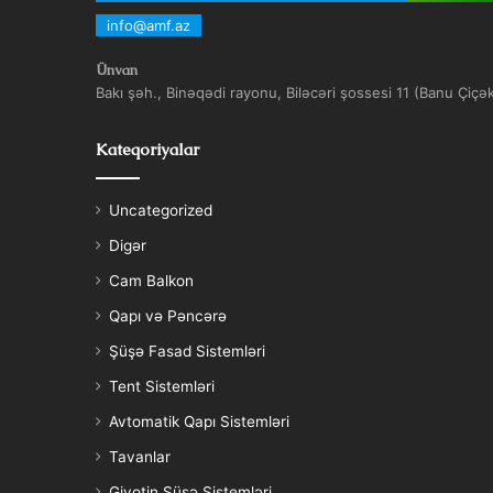
info@amf.az
Ünvan
Bakı şəh., Binəqədi rayonu, Biləcəri şossesi 11 (Banu Çiçə
Kateqoriyalar
Uncategorized
Digər
Cam Balkon
Qapı və Pəncərə
Şüşə Fasad Sistemləri
Tent Sistemləri
Avtomatik Qapı Sistemləri
Tavanlar
Giyotin Şüşə Sistemləri