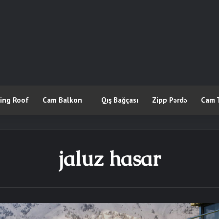
ling Roof
Cam Balkon
Qış Bağçası
Zipp Pərdə
Cam 
jaluz hasar