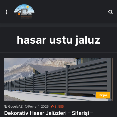
Menu
A
hasar ustu jaluz
Digər
GoogleAZ
Fevral 1, 2026
3. 585
Dekorativ Hasar Jalüzləri – Sifarişi –