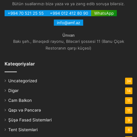
Bütün suallarınızı bizə yaza və ya zəng edib soruşa bilərsiz.
+994 70 521 25 55
+994 012 412 80 90
WhatsApp
info@amf.az
Ünvan
Bakı şəh., Binəqədi rayonu, Biləcəri şossesi 11 (Banu Çiçək
Restoranın qarşı küçəsi)
Kateqoriyalar
Uncategorized
34
Digər
14
Cam Balkon
11
Qapı və Pəncərə
11
Şüşə Fasad Sistemləri
9
Tent Sistemləri
6