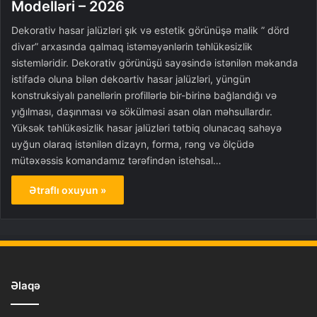
Modelləri – 2026
Dekorativ hasar jalüzləri şık və estetik görünüşə malik ” dörd
divar” arxasında qalmaq istəməyənlərin təhlükəsizlik
sistemləridir. Dekorativ görünüşü sayəsində istənilən məkanda
istifadə oluna bilən dekoartiv hasar jalüzləri, yüngün
konstruksiyalı panellərin profillərlə bir-birinə bağlandığı və
yığılması, daşınması və sökülməsi asan olan məhsullardır.
Yüksək təhlükəsizlik hasar jalüzləri tətbiq olunacaq sahəyə
uyğun olaraq istənilən dizayn, forma, rəng və ölçüdə
mütəxəssis komandamız tərəfindən istehsal…
Ətraflı oxuyun »
Əlaqə