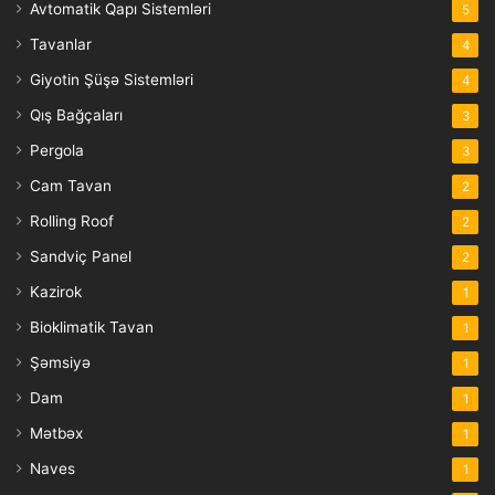
Avtomatik Qapı Sistemləri
5
Tavanlar
4
Giyotin Şüşə Sistemləri
4
Qış Bağçaları
3
Pergola
3
Cam Tavan
2
Rolling Roof
2
Sandviç Panel
2
Kazirok
1
Bioklimatik Tavan
1
Şəmsiyə
1
Dam
1
Mətbəx
1
Naves
1