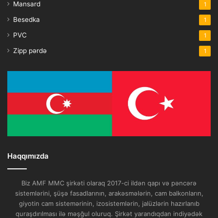
Mansard
1
Besedka
1
PVC
1
Zipp pərdə
1
Haqqımızda
Biz AMF MMC şirkəti olaraq 2017-ci ildən qapı və pəncərə
sistemlərini, şüşə fasadlarının, arakəsmələrin, cam balkonların,
giyotin cam sistemərinin, izosistemlərin, jalüzlərin hazırlanıb
quraşdırılması ilə məşğul oluruq. Şirkət yarandıqdan indiyədək