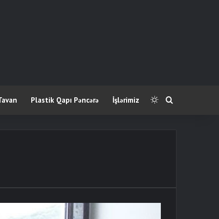
Tavan
Plastik Qapı Pəncərə
İşlərimiz
Switch skin
Axtar