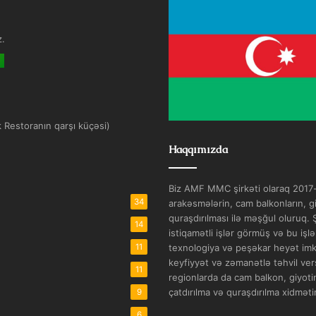
z.
k Restoranın qarşı küçəsi)
Haqqımızda
Biz AMF MMC şirkəti olaraq 2017-c
34
arakəsmələrin, cam balkonların, gi
quraşdırılması ilə məşğul oluruq.
14
istiqamətli işlər görmüş və bu işl
11
texnologiya və peşəkar heyət imkan
keyfiyyət və zəmanətlə təhvil vers
11
regionlarda da cam balkon, giyotin
çatdırılma və quraşdırılma xidmətin
9
6