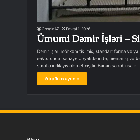
GoogleAZ
Fevral 1, 2026
Ümumi Dəmir İşləri – Sif
Dəmir işləri möhkəm tikilmiş, standart forma və ya
sektorunda, sənaye obyektlərində, memarlıq və bədi
sürətlə irəliləyiş əldə etmişdir. Bunun səbəbi isə ə
Ətraflı oxuyun »
Əlaqə