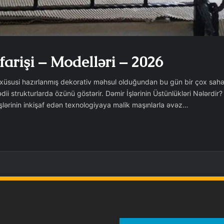
arişi – Modelləri – 2026
 xüsusi hazırlanmış dekorativ məhsul olduğundan bu gün bir çox sahədə
i strukturlarda özünü göstərir. Dəmir İşlərinin Üstünlükləri Nələrdir
l işlərinin inkişaf edən texnologiyaya malik maşınlarla əvəz…