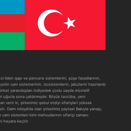
i ildən qapı və pəncərə sistemlərini, şüşə fasadlarının,
yotin cam sistemərinin, izosistemlərin, jalüzlərin hazırlanıb
 Şirkət yarandıqdan indiyədək çoxlu sayda müxtəlif
əri uğurla sona çatdırmışdır. Böyük təcrübə, yeni
 verir ki, şirkətimiz qəbul etdiyi sifarişləri yüksək
in. Daim inkişafda olan şirkətimiz paytaxt Bakıyla yanaşı,
 cam sistemləri kimi məhsullarının sifarişi zamanı
i həyata keçirir.