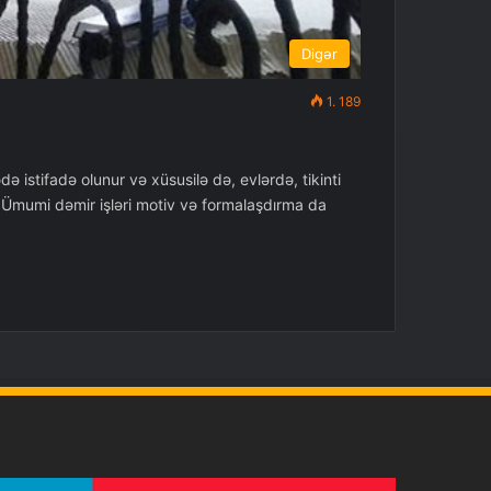
Digər
1. 189
 istifadə olunur və xüsusilə də, evlərdə, tikinti
? Ümumi dəmir işləri motiv və formalaşdırma da