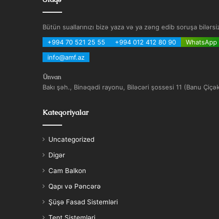
Bütün suallarınızı bizə yaza və ya zəng edib soruşa bilərsi
+994 70 521 25 55
+994 012 412 80 90
WhatsApp
info@amf.az
Ünvan
Bakı şəh., Binəqədi rayonu, Biləcəri şossesi 11 (Banu Çiçə
Kateqoriyalar
Uncategorized
Digər
Cam Balkon
Qapı və Pəncərə
Şüşə Fasad Sistemləri
Tent Sistemləri