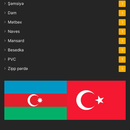
Şəmsiyə
1
Dam
1
Mətbəx
1
Naves
1
Mansard
1
Besedka
1
PVC
1
Zipp pərdə
1