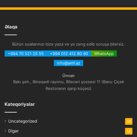
Əlaqə
Bütün suallarınızı bizə yaza və ya zəng edib soruşa bilərsiz.
+994 70 521 25 55
+994 012 412 80 90
WhatsApp
info@amf.az
Ünvan
Bakı şəh., Binəqədi rayonu, Biləcəri şossesi 11 (Banu Çiçək
Restoranın qarşı küçəsi)
Kateqoriyalar
Uncategorized
34
Digər
14