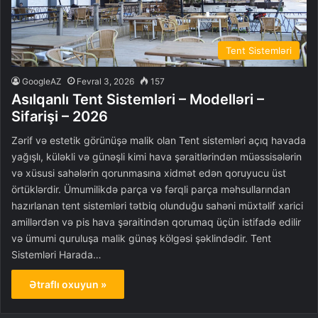
Tent Sistemləri
GoogleAZ
Fevral 3, 2026
157
Asılqanlı Tent Sistemləri – Modelləri –
Sifarişi – 2026
Zərif və estetik görünüşə malik olan Tent sistemləri açıq havada
yağışlı, küləkli və günəşli kimi hava şəraitlərindən müəssisələrin
və xüsusi sahələrin qorunmasına xidmət edən qoruyucu üst
örtüklərdir. Ümumilikdə parça və fərqli parça məhsullarından
hazırlanan tent sistemləri tətbiq olunduğu sahəni müxtəlif xarici
amillərdən və pis hava şəraitindən qorumaq üçün istifadə edilir
və ümumi quruluşa malik günəş kölgəsi şəklindədir. Tent
Sistemləri Harada…
Ətraflı oxuyun »