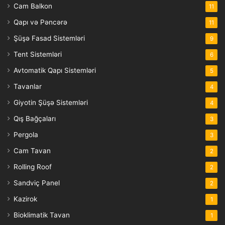
Cam Balkon
11
Qapı və Pəncərə
11
Şüşə Fasad Sistemləri
9
Tent Sistemləri
6
Avtomatik Qapı Sistemləri
5
Tavanlar
4
Giyotin Şüşə Sistemləri
4
Qış Bağçaları
3
Pergola
3
Cam Tavan
2
Rolling Roof
2
Sandviç Panel
2
Kazirok
1
Bioklimatik Tavan
1