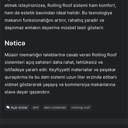
etmək istəyirsinizsə, Rolling Roof sistemi həm komfort,
həm də estetik baxımdan ideal həlldir. Bu texnologiya
məkanın funksionallığını artırır, rahatlıq yaradır və
daşınmaz əmlakın dəyərinə müsbət təsir göstərir.
Nəticə
Müasir memarlığın tələblərinə cavab verən Rolling Roof
sistemləri açıq sahələri daha rahat, təhlükəsiz və
istifadəyə yararlı edir. Keyfiyyətli materiallar və peşəkar
quraşdırma ilə bu dam sistemi uzun illər ərzində etibarlı
xidmət göstərərək yaşayış və kommersiya məkanlarına
əlavə dəyər qazandırır.
Açar sözlər
amf
dam sistemleri
rolloing roof