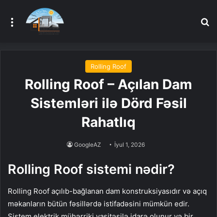
Menu
A
Rolling Roof
Rolling Roof – Açılan Dam
Sistemləri ilə Dörd Fəsil
Rahatlıq
GoogleAZ
İyul 1, 2026
Rolling Roof sistemi nədir?
Rolling Roof açılıb-bağlanan dam konstruksiyasıdır və açıq
məkanların bütün fəsillərdə istifadəsini mümkün edir.
Sistem elektrik mühərriki vasitəsilə idarə olunur və bir