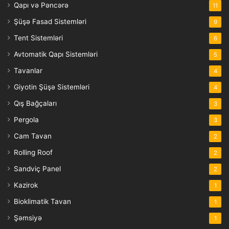
Qapı və Pəncərə
11
Şüşə Fasad Sistemləri
9
Tent Sistemləri
6
Avtomatik Qapı Sistemləri
5
Tavanlar
4
Giyotin Şüşə Sistemləri
4
Qış Bağçaları
3
Pergola
3
Cam Tavan
2
Rolling Roof
2
Sandviç Panel
2
Kazirok
1
Bioklimatik Tavan
1
Şəmsiyə
1