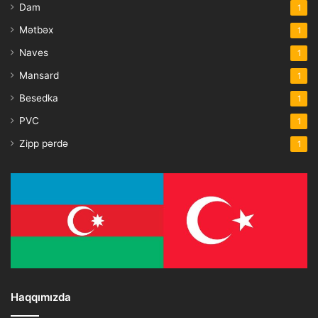
Dam
1
Mətbəx
1
Naves
1
Mansard
1
Besedka
1
PVC
1
Zipp pərdə
1
Haqqımızda