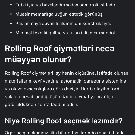
Təbii işıq və havalandırmadan səmərəli istifadə.
Müasir memarlığa uyğun estetik görünüş.
Paslanmaya davamlı alüminium konstruksiya.
Minimal texniki qulluq və uzun istismar müddəti.
Rolling Roof qiymətləri necə
müəyyən olunur?
Rolling Roof qiymətləri layihənin ölçüsünə, istifadə olunan
materialların keyfiyyətinə, avtomatik idarəetmə sisteminə
və əlavə avadanlıqlara görə dəyişir. Hər bir layihə fərdi
şəkildə hesablandığı üçün dəqiq qiymət yalnız ölçü
götürüldükdən sonra təqdim edilir.
Niyə Rolling Roof seçmək lazımdır?
Əgər açıq məkanınızı ilin bütün fəsillərində rahat istifadə