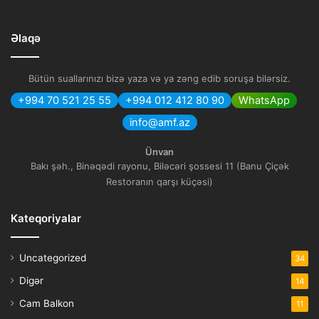
Əlaqə
Bütün suallarınızı bizə yaza və ya zəng edib soruşa bilərsiz.
+994 70 521 25 55
+994 012 412 80 90
WhatsApp
info@amf.az
Ünvan
Bakı şəh., Binəqədi rayonu, Biləcəri şossesi 11 (Banu Çiçək
Restoranın qarşı küçəsi)
Kateqoriyalar
Uncategorized
34
Digər
14
Cam Balkon
11