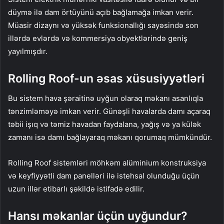
düymə ilə dam örtüyünü açıb bağlamağa imkan verir.
Müasir dizaynı və yüksək funksionallığı sayəsində son
illərdə evlərdə və kommersiya obyektlərində geniş
yayılmışdır.
Rolling Roof-un əsas xüsusiyyətləri
Bu sistem hava şəraitinə uyğun olaraq məkanı asanlıqla
tənzimləməyə imkan verir. Günəşli havalarda damı açaraq
təbii işıq və təmiz havadan faydalana, yağış və ya külək
zamanı isə damı bağlayaraq məkanı qorumaq mümkündür.
Rolling Roof sistemləri möhkəm alüminium konstruksiya
və keyfiyyətli dam panelləri ilə istehsal olunduğu üçün
uzun illər etibarlı şəkildə istifadə edilir.
Hansı məkanlar üçün uyğundur?