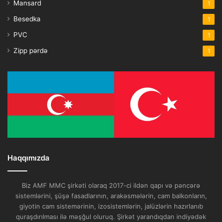
Mansard
1
Besedka
1
PVC
1
Zipp pərdə
1
Haqqımızda
Biz AMF MMC şirkəti olaraq 2017-ci ildən qapı və pəncərə
sistemlərini, şüşə fasadlarının, arakəsmələrin, cam balkonların,
giyotin cam sistemərinin, izosistemlərin, jalüzlərin hazırlanıb
quraşdırılması ilə məşğul oluruq. Şirkət yarandıqdan indiyədək