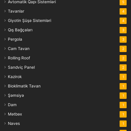
Avtomatik Qapı Sistemləri
5
Tavanlar
4
Giyotin Şüşə Sistemləri
4
Qış Bağçaları
3
Pergola
3
Cam Tavan
2
Rolling Roof
2
Sandviç Panel
2
Kazirok
1
Bioklimatik Tavan
1
Şəmsiyə
1
Dam
1
Mətbəx
1
Naves
1