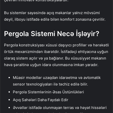
Bu sistemlər sayəsində açıq məkanlar yalnız mövsümi
deyil, ilboyu istifadə edilə bilən komfort zonasına çevrilir.
Pergola Sistemi Necə İşləyir?
Pergola konstruksiyası xüsusi daşıyıcı profillər və hərəkətli
örtük mexanizmindən ibarətdir. İstifadəçi ehtiyacına uyğun
olaraq sistem açılır və ya bağlanır. Bu xüsusiyyət məkanın
hava şəraitinə uyğun idarə olunmasına imkan yaradır.
Müasir modellər uzaqdan idarəetmə və avtomatik
sensor texnologiyaları ilə təchiz edilə bilir.
Pergola Sistemlərinin Əsas Üstünlükləri
Açıq Sahələri Daha Faydalı Edir
Əvvəllər istifadə olunmayan terras və həyət hissələri