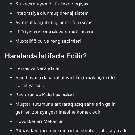
Su keçirməyən örtük texnologiyası
İnteqrasiya olunmuş drenaj sistemi
Avtomatik açılıb-bağlanma funksiyası
LED işıqlandırma əlavə etmək imkanı
Müxtəlif ölçü və rəng seçimləri
Haralarda İstifadə Edilir?
Terras və Verandalar
Açıq havada daha rahat vaxt keçirmək üçün ideal
şərait yaradır.
Restoran və Kafe Layihələri
Müştəri tutumunu artıraraq açıq sahələrin gəlir
gətirən zonaya çevrilməsinə kömək edir.
Hovuzkənarı Məkanlar
Günəşdən qorunan komfortlu istirahət sahəsi yaradır.