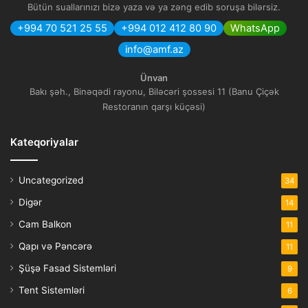
Bütün suallarınızı bizə yaza və ya zəng edib soruşa bilərsiz.
+994 70 521 25 55
+994 012 412 80 90
WhatsApp
info@amf.az
Ünvan
Bakı şəh., Binəqədi rayonu, Biləcəri şossesi 11 (Banu Çiçək
Restoranın qarşı küçəsi)
Kateqoriyalar
Uncategorized
34
Digər
14
Cam Balkon
11
Qapı və Pəncərə
11
Şüşə Fasad Sistemləri
9
Tent Sistemləri
6