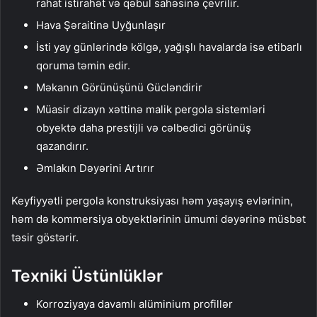
rahat istirahət və qəbul sahəsinə çevrilir.
Hava Şəraitinə Uyğunlaşır
İsti yay günlərində kölgə, yağışlı havalarda isə etibarlı
qoruma təmin edir.
Məkanın Görünüşünü Gücləndirir
Müasir dizayn xəttinə malik pergola sistemləri
obyektə daha prestijli və cəlbedici görünüş
qazandırır.
Əmlakın Dəyərini Artırır
Keyfiyyətli pergola konstruksiyası həm yaşayış evlərinin,
həm də kommersiya obyektlərinin ümumi dəyərinə müsbət
təsir göstərir.
Texniki Üstünlüklər
Korroziyaya davamlı alüminium profillər