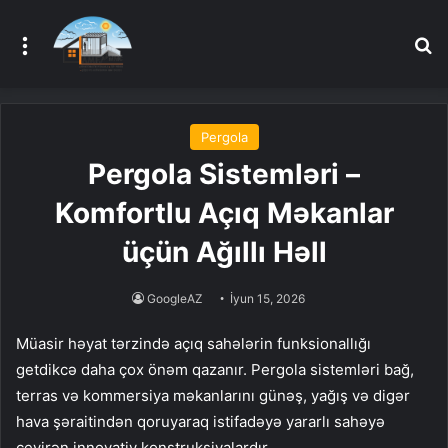
Menu
A
Pergola
Pergola Sistemləri –
Komfortlu Açıq Məkanlar
üçün Ağıllı Həll
GoogleAZ
İyun 15, 2026
Müasir həyat tərzində açıq sahələrin funksionallığı
getdikcə daha çox önəm qazanır. Pergola sistemləri bağ,
terras və kommersiya məkanlarını günəş, yağış və digər
hava şəraitindən qoruyaraq istifadəyə yararlı sahəyə
çevirən innovativ konstruksiyalardır.