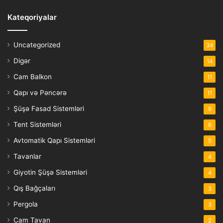
Kateqoriyalar
Uncategorized
34
Digər
14
Cam Balkon
11
Qapı və Pəncərə
11
Şüşə Fasad Sistemləri
9
Tent Sistemləri
6
Avtomatik Qapı Sistemləri
5
Tavanlar
4
Giyotin Şüşə Sistemləri
4
Qış Bağçaları
3
Pergola
3
Cam Tavan
2