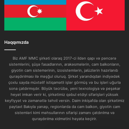
Haqqımızda
Biz AMF MMC şirkəti olaraq 2017-ci ildən qapı və pəncərə
sistemlərini, şüşə fasadlarının, arakəsmələrin, cam balkonların,
giyotin cam sistemərinin, izosistemlərin, jalüzlərin hazırlanıb
quraşdırılması ilə məşğul oluruq. Şirkət yarandıqdan indiyədək
çoxlu sayda müxtəlif istiqamətli işlər görmüş və bu işləri uğurla
sona çatdırmışdır. Böyük təcrübə, yeni texnologiya və peşəkar
heyət imkan verir ki, şirkətimiz qəbul etdiyi sifarişləri yüksək
keyfiyyət və zəmanətlə təhvil versin. Daim inkişafda olan şirkətimiz
paytaxt Bakıyla yanaşı, regionlarda da cam balkon, giyotin cam
sistemləri kimi məhsullarının sifarişi zamanı çatdırılma və
quraşdırılma xidmətini həyata keçirir.