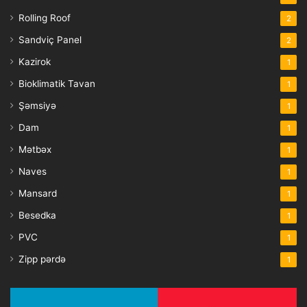
Rolling Roof
2
Sandviç Panel
2
Kazirok
1
Bioklimatik Tavan
1
Şəmsiyə
1
Dam
1
Mətbəx
1
Naves
1
Mansard
1
Besedka
1
PVC
1
Zipp pərdə
1