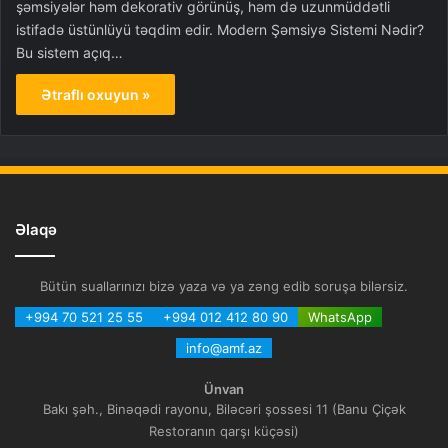
şəmsiyələr həm dekorativ görünüş, həm də uzunmüddətli
istifadə üstünlüyü təqdim edir. Modern Şəmsiyə Sistemi Nədir?
Bu sistem açıq…
Ətraflı oxuyun »
Əlaqə
Bütün suallarınızı bizə yaza və ya zəng edib soruşa bilərsiz.
+994 70 521 25 55
+994 012 412 80 90
WhatsApp
info@amf.az
Ünvan
Bakı şəh., Binəqədi rayonu, Biləcəri şossesi 11 (Banu Çiçək
Restoranın qarşı küçəsi)