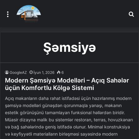
Menu
A
Şəmsiyə
GoogleAZ
İyun 1, 2026
6
Modern Şəmsiyə Modelləri – Açıq Sahələr
üçün Komfortlu Kölgə Sistemi
Açıq məkanların daha rahat istifadəsi üçün hazırlanmış modern
şəmsiyə modelləri günəşdən qorunmaqla yanaşı, məkanın
estetik görünüşünü tamamlayan funksional həllərdən biridir.
Müasir dizayna malik bu sistemlər restoran, terras, hovuzkənarı
və bağ sahələrində geniş istifadə olunur. Minimal konstruksiya
və keyfiyyətli materialların birləşməsi sayəsində modern