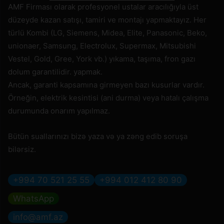
AMF Firması olarak profesyonel ustalar aracılığıyla üst
düzeyde kazan satışı, tamiri ve montajı yapmaktayız. Her
türlü Kombi (LG, Siemens, Midea, Elite, Panasonic, Beko,
unionaer, Samsung, Electrolux, Supermax, Mitsubishi
Vestel, Gold, Gree, York vb.) yıkama, taşıma, fron gazı
dolum garantilidir. yapmak.
Ancak, garanti kapsamına girmeyen bazı kusurlar vardır.
Örneğin, elektrik kesintisi (ani durma) veya hatalı çalışma
durumunda onarım yapılmaz.
Bütün suallarınızı bizə yaza və ya zəng edib soruşa
bilərsiz.
+994 70 521 25 55
+994 012 412 80 90
WhatsApp
info@amf.az