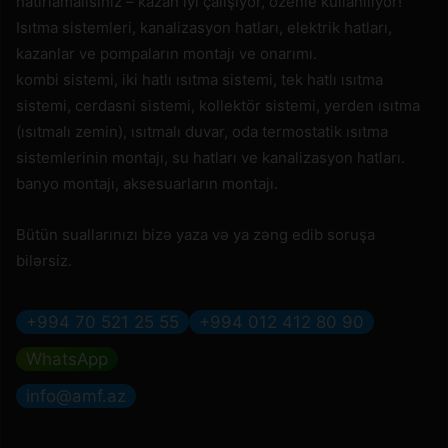
hatırlamalısınız – kazan iyi çalışıyor, özenle kullanılıyor!
Isıtma sistemleri, kanalizasyon hatları, elektrik hatları,
kazanlar ve pompaların montajı ve onarımı.
kombi sistemi, iki hatlı ısıtma sistemi, tek hatlı ısıtma
sistemi, cerdasni sistemi, kollektör sistemi, yerden ısıtma
(ısıtmalı zemin), ısıtmalı duvar, oda termostatik ısıtma
sistemlerinin montajı, su hatları ve kanalizasyon hatları.
banyo montajı, aksesuarların montajı.
Bütün suallarınızı bizə yaza və ya zəng edib soruşa
bilərsiz.
+994 70 521 25 55
+994 012 412 80 90
WhatsApp
info@amf.az