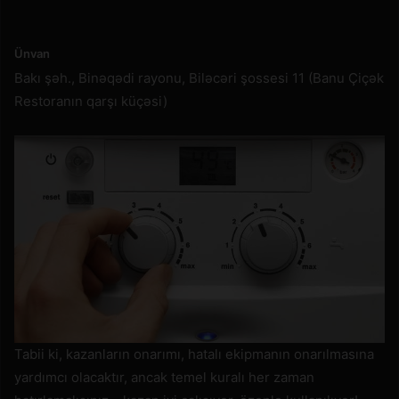
Ünvan
Bakı şəh., Binəqədi rayonu, Biləcəri şossesi 11 (Banu Çiçək
Restoranın qarşı küçəsi)
Tabii ki, kazanların onarımı, hatalı ekipmanın onarılmasına
yardımcı olacaktır, ancak temel kuralı her zaman