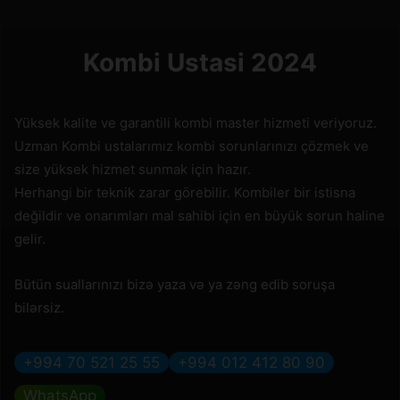
Kombi Ustasi 2024
Yüksek kalite ve garantili kombi master hizmeti veriyoruz.
Uzman Kombi ustalarımız kombi sorunlarınızı çözmek ve
size yüksek hizmet sunmak için hazır.
Herhangi bir teknik zarar görebilir. Kombiler bir istisna
değildir ve onarımları mal sahibi için en büyük sorun haline
gelir.
Bütün suallarınızı bizə yaza və ya zəng edib soruşa
bilərsiz.
+994 70 521 25 55
+994 012 412 80 90
WhatsApp