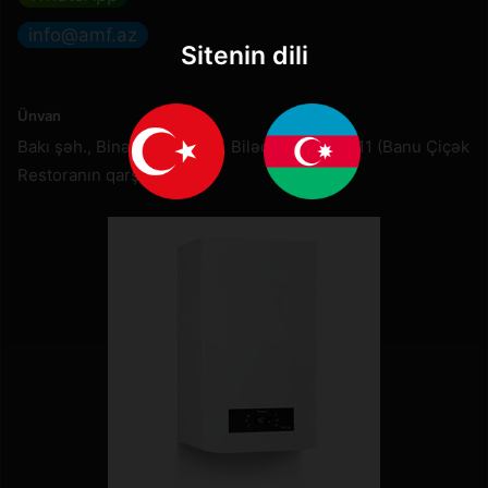
info@amf.az
Sitenin dili
Ünvan
Bakı şəh., Binəqədi rayonu, Biləcəri şossesi 11 (Banu Çiçək
Restoranın qarşı küçəsi)